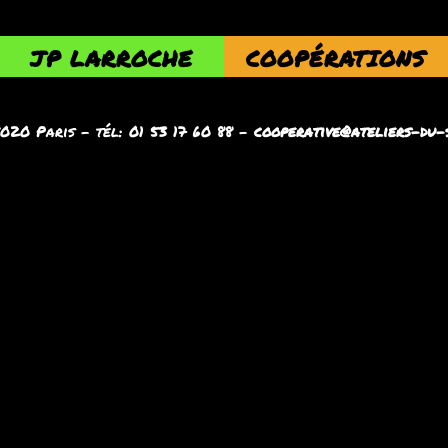
JP LARROCHE
COOPÉRATIONS
5020 Paris - tél: 01 53 17 60 88 -
cooperative@ateliers-du-