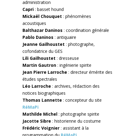
administration
Capri
: basset hound
Mickaël Chouquet
: phénomènes
acoustiques
Balthazar Daninos
: coordination générale
Pablo Daninos
: antiquaire
Jeanne Gailhoustet
: photographe,
cofondatrice du GES
Lili Gailhoustet
: dresseuse
Martin Gautron
: ingénierie spirite
Jean Pierre Larroche
: directeur émérite des
études spectrales
Léo Larroche
: archives, rédaction des
notices biographiques
Thomas Lannette
: concepteur du site
RéMaPi
Mathilde Michel
: photographe spirite
Jacotte Sibre
: historienne du costume
Frédéric Voignier
: assistant à la
programmation du
RéMaPi