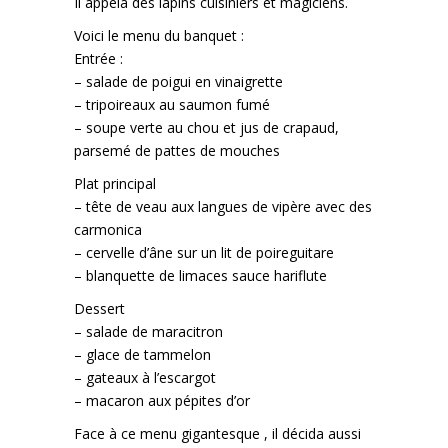
Il appela des lapins cuisiniers et magiciens.
Voici le menu du banquet :
Entrée :
– salade de poigui en vinaigrette
– tripoireaux au saumon fumé
– soupe verte au chou et jus de crapaud,
parsemé de pattes de mouches
Plat principal
– tête de veau aux langues de vipère avec des
carmonica
– cervelle d’âne sur un lit de poireguitare
– blanquette de limaces sauce hariflute
Dessert
– salade de maracitron
– glace de tammelon
– gateaux à l’escargot
– macaron aux pépites d’or
Face à ce menu gigantesque , il décida aussi