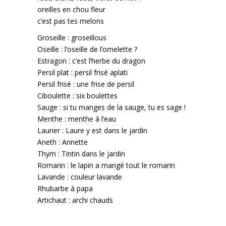
oreilles en chou fleur
c’est pas tes melons
Groseille : groseillous
Oseille : l’oseille de l’omelette ?
Estragon : c’est l’herbe du dragon
Persil plat : persil frisé aplati
Persil frisé : une frise de persil
Ciboulette : six boulettes
Sauge : si tu manges de la sauge, tu es sage !
Menthe : menthe à l’eau
Laurier : Laure y est dans le jardin
Aneth : Annette
Thym : Tintin dans le jardin
Romarin : le lapin a mangé tout le romarin
Lavande : couleur lavande
Rhubarbe à papa
Artichaut : archi chauds