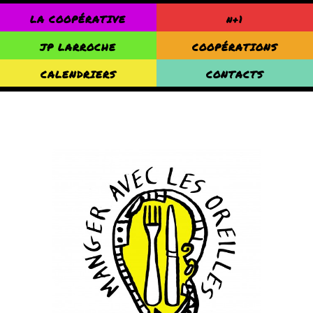
LA COOPÉRATIVE
n+1
JP LARROCHE
COOPÉRATIONS
CALENDRIERS
CONTACTS
SAINT-PARDOUX 2025