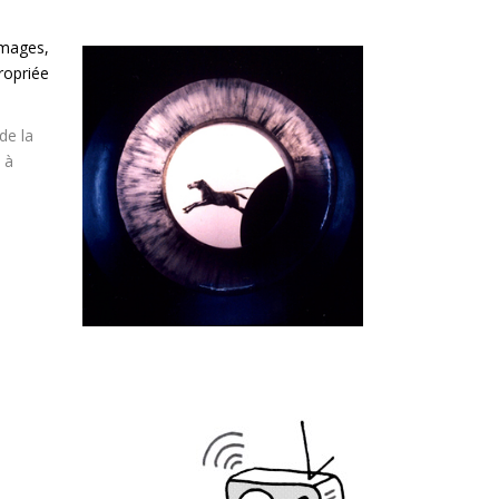
images,
ropriée
de la
 à